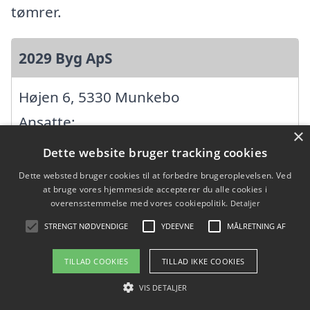
tømrer.
2029 Byg ApS
Højen 6, 5330 Munkebo
Ansatte:
×
Startdato: 01. februar 2019,
Dette website bruger tracking cookies
Virksomhedsform: Anpartsselskab
Dette websted bruger cookies til at forbedre brugeroplevelsen. Ved
at bruge vores hjemmeside accepterer du alle cookies i
CVR: 40222286
overensstemmelse med vores cookiepolitik.
Detaljer
STRENGT NØDVENDIGE
YDEEVNE
MÅLRETNING AF
AL murerforretning
TILLAD COOKIES
TILLAD IKKE COOKIES
Revninge Bygade 70, 5300 Kerteminde
VIS DETALJER