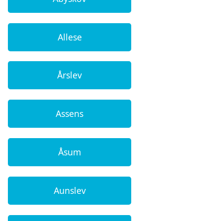
Allese
Årslev
Assens
Åsum
Aunslev