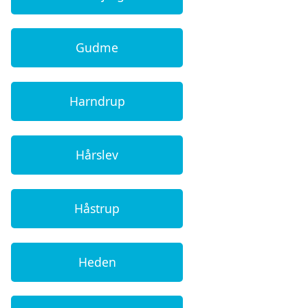
Gudme
Harndrup
Hårslev
Håstrup
Heden