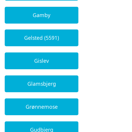
Gamby
Gelsted (5591)
Gislev
Glamsbjerg
Grønnemose
Gudbjerg