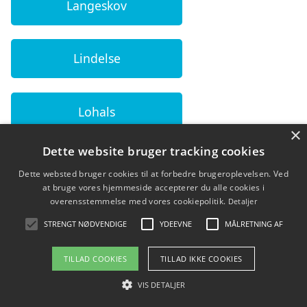
Langeskov
Lindelse
Lohals
×
Dette website bruger tracking cookies
Lumby
Dette websted bruger cookies til at forbedre brugeroplevelsen. Ved
at bruge vores hjemmeside accepterer du alle cookies i
overensstemmelse med vores cookiepolitik.
Detaljer
Lundby (5700)
STRENGT NØDVENDIGE
YDEEVNE
MÅLRETNING AF
TILLAD COOKIES
TILLAD IKKE COOKIES
Lunde (5450)
VIS DETALJER