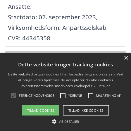
Ansatte:
Startdato: 02. september 2023,
Virksomhedsform: Anpartsselskab
CVR: 44345358
×
Aage Steen Vestergaard
Dette website bruger tracking cookies
Dette websted bruger cookies til at forbedre brugeroplevelsen. Ved
Giersingvænget 14, 5220 Odense SØ
at bruge vores hjemmeside accepterer du alle cookies i
Ansatte: 0
overensstemmelse med vores cookiepolitik.
Detaljer
Startdato: 01. oktober 2000,
STRENGT NØDVENDIGE
YDEEVNE
MÅLRETNING AF
Virksomhedsform:
TILLAD COOKIES
TILLAD IKKE COOKIES
Enkeltmandsvirksomhed
VIS DETALJER
CVR: 25661729