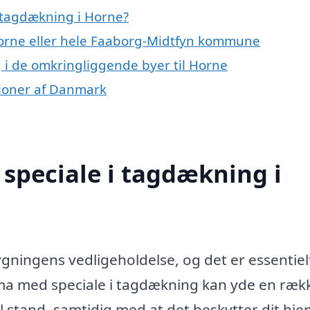
 tagdækning i Horne?
Horne eller hele Faaborg-Midtfyn kommune
g i de omkringliggende byer til Horne
gioner af Danmark
speciale i tagdækning i
ygningens vedligeholdelse, og det er essentiel
irma med speciale i tagdækning kan yde en ræk
imal stand, samtidig med at det beskytter dit hj