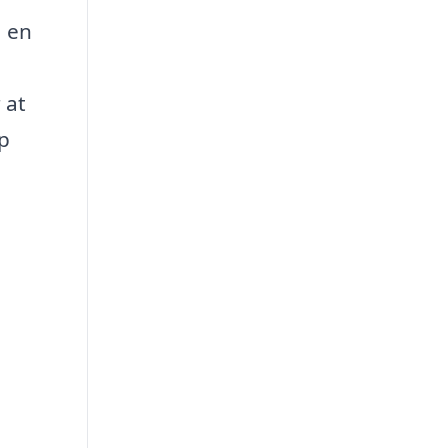
å en
 at
op