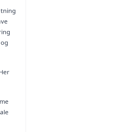
utning
ave
ring
 og
 Her
mme
ale