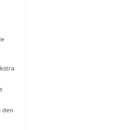
de
ekstra
e
e den