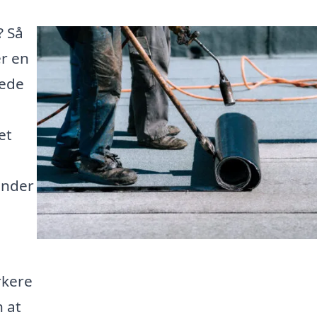
? Så
er en
rede
et
kender
rkere
n at