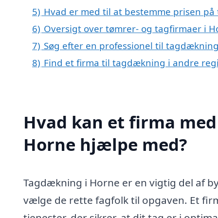
5)
Hvad er med til at bestemme prisen på
6)
Oversigt over tømrer- og tagfirmaer i 
7)
Søg efter en professionel til tagdæknin
8)
Find et firma til tagdækning i andre re
Hvad kan et firma med 
Horne hjælpe med?
Tagdækning i Horne er en vigtig del af b
vælge de rette fagfolk til opgaven. Et f
tjenester, der sikrer, at dit tag er i opt