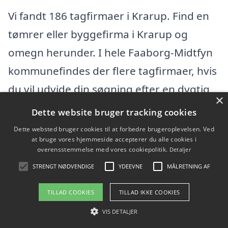
Vi fandt 186 tagfirmaer i Krarup. Find en
tømrer eller byggefirma i Krarup og
omegn herunder. I hele Faaborg-Midtfyn
kommunefindes der flere tagfirmaer, hvis
du vil udvide din søgning efter en dygtig
×
tømrer.
Dette website bruger tracking cookies
Dette websted bruger cookies til at forbedre brugeroplevelsen. Ved
404 202 44 v/Mikkel Nørgaard
at bruge vores hjemmeside accepterer du alle cookies i
overensstemmelse med vores cookiepolitik.
Detaljer
STRENGT NØDVENDIGE
YDEEVNE
MÅLRETNING AF
Møllehøjvænget 46, 5792 årslev
Ansatte: 0
TILLAD COOKIES
TILLAD IKKE COOKIES
Startdato: 15. marts 2005,
VIS DETALJER
Virksomhedsform: