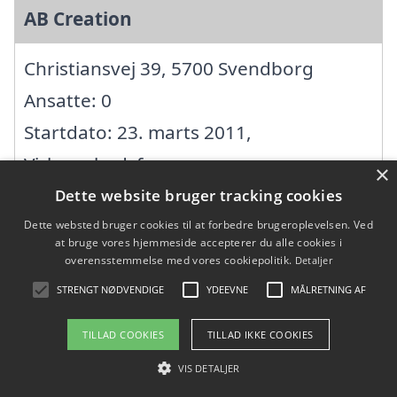
AB Creation
Christiansvej 39, 5700 Svendborg
Ansatte: 0
Startdato: 23. marts 2011,
Virksomhedsform:
×
Enkeltmandsvirksomhed
Dette website bruger tracking cookies
CVR: 33526547
Dette websted bruger cookies til at forbedre brugeroplevelsen. Ved
at bruge vores hjemmeside accepterer du alle cookies i
overensstemmelse med vores cookiepolitik.
Detaljer
autocentret fyn ApS
STRENGT NØDVENDIGE
YDEEVNE
MÅLRETNING AF
TILLAD COOKIES
TILLAD IKKE COOKIES
Grønnemosevej 10, 5700 Svendborg
VIS DETALJER
Ansatte: 1