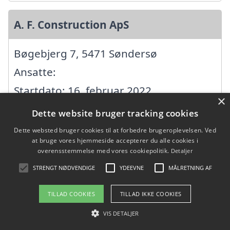
A. F. Construction ApS
Bøgebjerg 7, 5471 Søndersø
Ansatte:
Startdato: 16. februar 2022,
×
Virksomhedsform: Anpartsselskab
Dette website bruger tracking cookies
CVR: 43063901
Dette websted bruger cookies til at forbedre brugeroplevelsen. Ved
at bruge vores hjemmeside accepterer du alle cookies i
overensstemmelse med vores cookiepolitik.
Detaljer
Almind Clausen Tømrer&Tagrens ApS
STRENGT NØDVENDIGE
YDEEVNE
MÅLRETNING AF
Havreløkken 44, 5450 Otterup
TILLAD COOKIES
TILLAD IKKE COOKIES
Ansatte: 2
VIS DETALJER