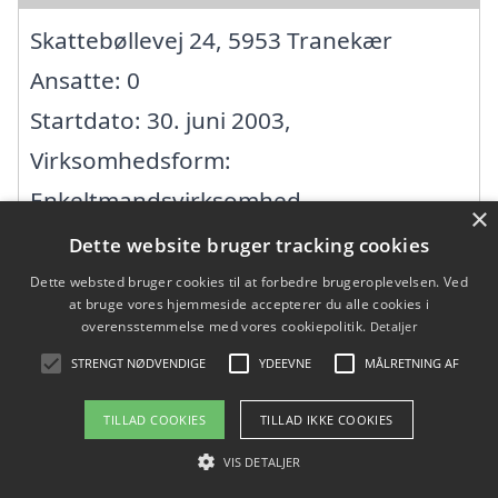
Skattebøllevej 24, 5953 Tranekær
Ansatte: 0
Startdato: 30. juni 2003,
Virksomhedsform:
Enkeltmandsvirksomhed
×
CVR: 27247172
Dette website bruger tracking cookies
Dette websted bruger cookies til at forbedre brugeroplevelsen. Ved
at bruge vores hjemmeside accepterer du alle cookies i
Adam og Alora I/S
overensstemmelse med vores cookiepolitik.
Detaljer
STRENGT NØDVENDIGE
YDEEVNE
MÅLRETNING AF
Bukkeskovvej 8, 5953 Tranekær
Ansatte:
TILLAD COOKIES
TILLAD IKKE COOKIES
Startdato: 01. januar 2024,
VIS DETALJER