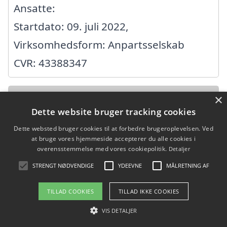
Ansatte:
Startdato: 09. juli 2022,
Virksomhedsform: Anpartsselskab
CVR: 43388347
×
A. F. Construction ApS
Dette website bruger tracking cookies
Bøgebjerg 7, 5471 Søndersø
Dette websted bruger cookies til at forbedre brugeroplevelsen. Ved
at bruge vores hjemmeside accepterer du alle cookies i
Ansatte:
overensstemmelse med vores cookiepolitik.
Detaljer
Startdato: 16. februar 2022,
STRENGT NØDVENDIGE
YDEEVNE
MÅLRETNING AF
Virksomhedsform: Anpartsselskab
TILLAD COOKIES
TILLAD IKKE COOKIES
CVR: 43063901
VIS DETALJER