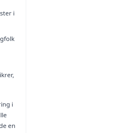
ster i
gfolk
krer,
ing i
lle
nde en