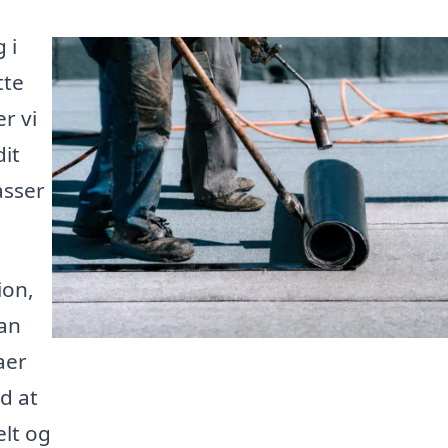
 i
tte
r vi
it
asser
ion,
kan
aer
d at
elt og