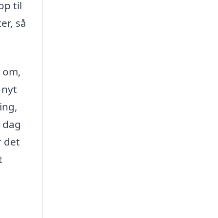
p til
er, så
é om,
 nyt
ing,
i dag
r det
t