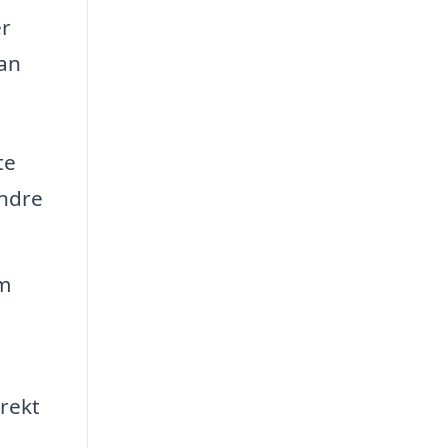
er
kan
te
andre
om
rrekt