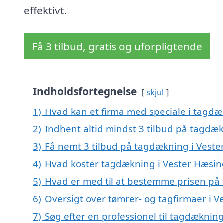
effektivt.
Få 3 tilbud, gratis og uforpligtende
Indholdsfortegnelse
skjul
1)
Hvad kan et firma med speciale i tagd
2)
Indhent altid mindst 3 tilbud på tagdæ
3)
Få nemt 3 tilbud på tagdækning i Veste
4)
Hvad koster tagdækning i Vester Hæsin
5)
Hvad er med til at bestemme prisen på
6)
Oversigt over tømrer- og tagfirmaer i 
7)
Søg efter en professionel til tagdæknin