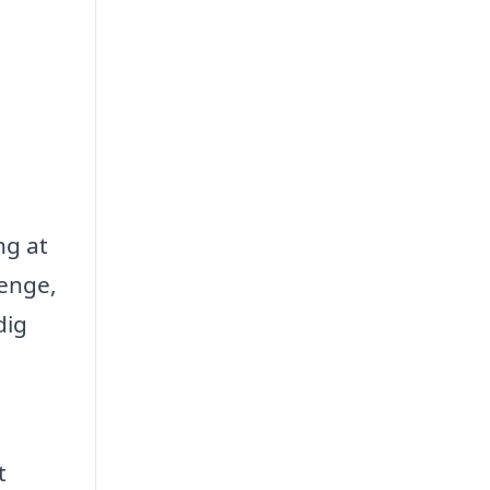
ng at
penge,
dig
t