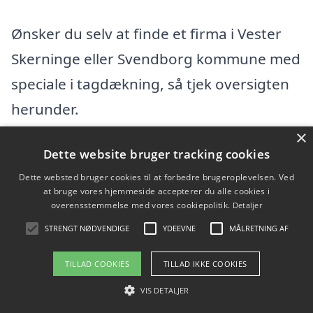
Ønsker du selv at finde et firma i Vester
Skerninge eller Svendborg kommune med
speciale i tagdækning, så tjek oversigten
herunder.
×
Vi fandt 218 tagfirmaer i Vester Skerninge.
Dette website bruger tracking cookies
Find en tømrer eller byggefirma i Vester
Dette websted bruger cookies til at forbedre brugeroplevelsen. Ved
at bruge vores hjemmeside accepterer du alle cookies i
Skerninge og omegn herunder. I hele
overensstemmelse med vores cookiepolitik.
Detaljer
Svendborg kommunefindes der flere
STRENGT NØDVENDIGE
YDEEVNE
MÅLRETNING AF
tagfirmaer, hvis du vil udvide din søgning
TILLAD COOKIES
TILLAD IKKE COOKIES
efter en dygtig tømrer.
VIS DETALJER