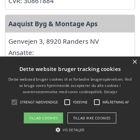
CVR: 30861884
Aaquist Byg & Montage Aps
Genvejen 3, 8920 Randers NV
Ansatte:
×
Startdato: 29. december 2023,
Dette website bruger tracking cookies
Virksomhedsform: Anpartsselskab
Dette websted bruger cookies til at forbedre brugeroplevelsen. Ved
CVR: 44555557
at bruge vores hjemmeside accepterer du alle cookies i
overensstemmelse med vores cookiepolitik.
Detaljer
STRENGT NØDVENDIGE
YDEEVNE
MÅLRETNING AF
AB ProAssets ApS
TILLAD COOKIES
TILLAD IKKE COOKIES
Østrupvej 30, 8930 Randers NØ
VIS DETALJER
Ansatte: