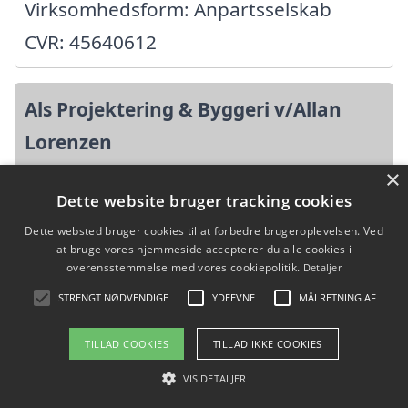
Virksomhedsform: Anpartsselskab
CVR: 45640612
Als Projektering & Byggeri v/Allan
Lorenzen
×
Solbakken 14, 6400 Sønderborg
Dette website bruger tracking cookies
Ansatte: 2
Dette websted bruger cookies til at forbedre brugeroplevelsen. Ved
at bruge vores hjemmeside accepterer du alle cookies i
Startdato: 19. august 2008,
overensstemmelse med vores cookiepolitik.
Detaljer
Virksomhedsform:
STRENGT NØDVENDIGE
YDEEVNE
MÅLRETNING AF
Enkeltmandsvirksomhed
TILLAD COOKIES
TILLAD IKKE COOKIES
CVR: 31568900
VIS DETALJER