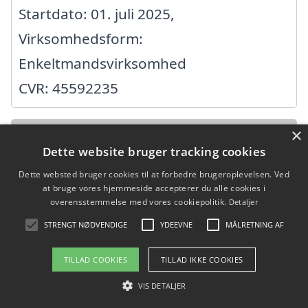
Startdato: 01. juli 2025,
Virksomhedsform:
Enkeltmandsvirksomhed
CVR: 45592235
×
Bo
Dette website bruger tracking cookies
Barfredsvej 74, 9900 Frederikshavn
Dette websted bruger cookies til at forbedre brugeroplevelsen. Ved
at bruge vores hjemmeside accepterer du alle cookies i
Ansatte: 0
overensstemmelse med vores cookiepolitik.
Detaljer
Startdato: 22. september 2018,
STRENGT NØDVENDIGE
YDEEVNE
MÅLRETNING AF
Virksomhedsform:
TILLAD COOKIES
TILLAD IKKE COOKIES
Enkeltmandsvirksomhed
VIS DETALJER
CVR: 39881829