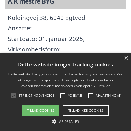
A.K mestre BYG
Koldingvej 38, 6040 Egtved
Ansatte:
Startdato: 01. januar 2025,
Virksomhedsform:
×
Enkeltmandsvirksomhed
Dette website bruger tracking cookies
CVR: 45271463
Dette websted bruger cookies til at forbedre brugeroplevelsen. Ved
at bruge vores hjemmeside accepterer du alle cookies i
overensstemmelse med vores cookiepolitik.
Detaljer
A/S EUREKA. KAROSSERIFABRIK OG
STRENGT NØDVENDIGE
YDEEVNE
MÅLRETNING AF
TØMRERFORRETNING
TILLAD COOKIES
TILLAD IKKE COOKIES
Tørskindvej 23, 7183 Randbøl
VIS DETALJER
Ansatte: 5