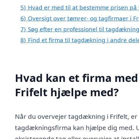
5)
Hvad er med til at bestemme prisen på t
6)
Oversigt over tømrer- og tagfirmaer i F
7)
Søg efter en professionel til tagdækning
8)
Find et firma til tagdækning i andre de
Hvad kan et firma med 
Frifelt hjælpe med?
Når du overvejer tagdækning i Frifelt, er
tagdækningsfirma kan hjælpe dig med. Ua
eksisterende tag eller overvejer at install