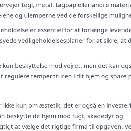
vejer tegl, metal, tagpap eller andre materia
delene og ulemperne ved de forskellige muligh
holdelse er essentiel for at forlænge levetid
syede vedligeholdelsesplaner for at sikre, at d
e kun beskyttelse mod vejret, men det kan og
t regulere temperaturen i dit hjem og spare 
r ikke kun om æstetik; det er også en investeri
kan beskytte dit hjem mod fugt, skadedyr og
gtigt at vælge det rigtige firma til opgaven. V