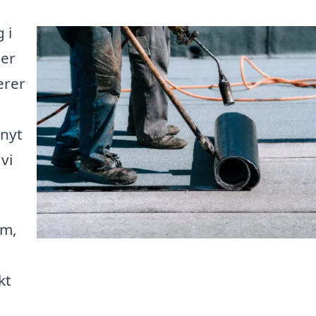
 i
Her
erer
 nyt
vi
rm,
kt