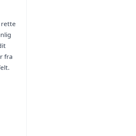
 rette
nlig
it
r fra
elt.