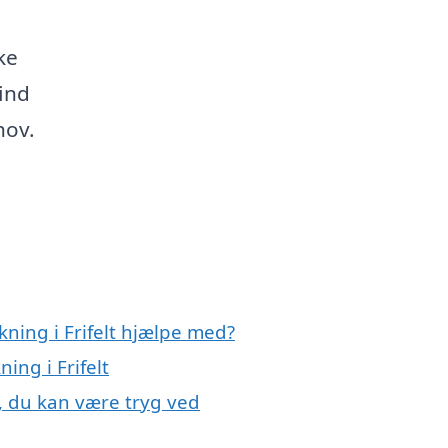
ke
find
hov.
ning i Frifelt hjælpe med?
ing i Frifelt
t, du kan være tryg ved