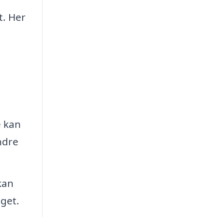
t. Her
e kan
ndre
kan
get.