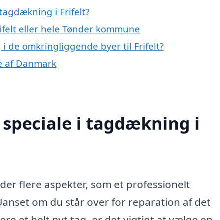
agdækning i Frifelt?
rifelt eller hele Tønder kommune
 i de omkringliggende byer til Frifelt?
le af Danmark
speciale i tagdækning i
 der flere aspekter, som et professionelt
nset om du står over for reparation af det
ere et helt nyt tag, er det vigtigt at vælge en