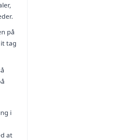
ler,
eder.
en på
it tag
så
på
ng i
ed at