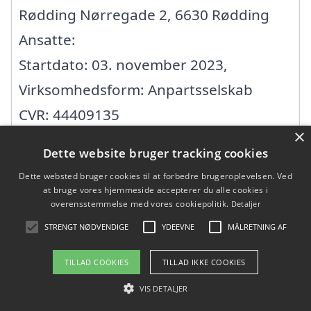
Rødding Nørregade 2, 6630 Rødding
Ansatte:
Startdato: 03. november 2023,
Virksomhedsform: Anpartsselskab
CVR: 44409135
×
Dette website bruger tracking cookies
Aagaards' ApS
Dette websted bruger cookies til at forbedre brugeroplevelsen. Ved
at bruge vores hjemmeside accepterer du alle cookies i
Nørregade 45, 6600 Vejen
overensstemmelse med vores cookiepolitik.
Detaljer
Ansatte:
STRENGT NØDVENDIGE
YDEEVNE
MÅLRETNING AF
Startdato: 02. januar 2023,
TILLAD COOKIES
TILLAD IKKE COOKIES
Virksomhedsform: Anpartsselskab
VIS DETALJER
CVR: 43753444