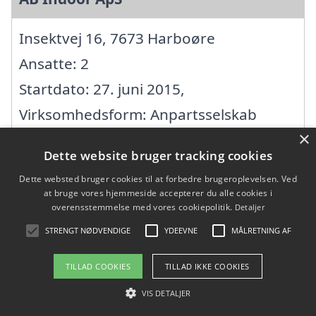
Insektvej 16, 7673 Harboøre
Ansatte: 2
Startdato: 27. juni 2015,
Virksomhedsform: Anpartsselskab
×
CVR: 36941723
Dette website bruger tracking cookies
Dette websted bruger cookies til at forbedre brugeroplevelsen. Ved
B.S. - BYG A/S
at bruge vores hjemmeside accepterer du alle cookies i
overensstemmelse med vores cookiepolitik.
Detaljer
Hvidstenhedevej 10, 7620 Lemvig
STRENGT NØDVENDIGE
YDEEVNE
MÅLRETNING AF
Ansatte: 1
TILLAD COOKIES
TILLAD IKKE COOKIES
Startdato: 28. oktober 1999,
VIS DETALJER
Virksomhedsform: Aktieselskab