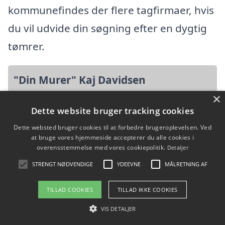
kommunefindes der flere tagfirmaer, hvis
du vil udvide din søgning efter en dygtig
tømrer.
"Din Murer" Kaj Davidsen
×
Kristrupvej 21, 8960 Randers SØ
Dette website bruger tracking cookies
Ansatte: 0
Dette websted bruger cookies til at forbedre brugeroplevelsen. Ved
at bruge vores hjemmeside accepterer du alle cookies i
Startdato: 01. oktober 2000,
overensstemmelse med vores cookiepolitik.
Detaljer
Virksomhedsform: Personligt ejet
STRENGT NØDVENDIGE
YDEEVNE
MÅLRETNING AF
Mindre Virksomhed
TILLAD COOKIES
TILLAD IKKE COOKIES
CVR: 25730992
VIS DETALJER