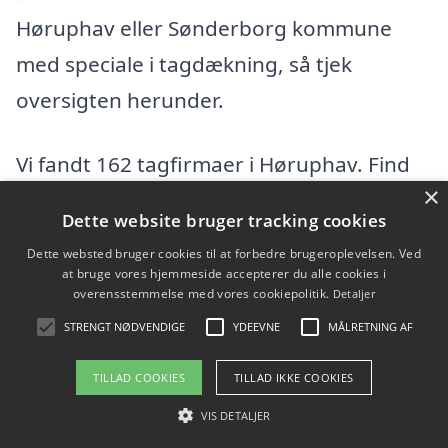
Høruphav eller Sønderborg kommune
med speciale i tagdækning, så tjek
oversigten herunder.
Vi fandt 162 tagfirmaer i Høruphav. Find
×
en tømrer eller byggefirma i Høruphav og
Dette website bruger tracking cookies
omegn herunder. I hele Sønderborg
Dette websted bruger cookies til at forbedre brugeroplevelsen. Ved
kommunefindes der flere tagfirmaer, hvis
at bruge vores hjemmeside accepterer du alle cookies i
overensstemmelse med vores cookiepolitik.
Detaljer
du vil udvide din søgning efter en dygtig
STRENGT NØDVENDIGE
YDEEVNE
MÅLRETNING AF
tømrer.
TILLAD COOKIES
TILLAD IKKE COOKIES
A-T Boligservice ApS
VIS DETALJER