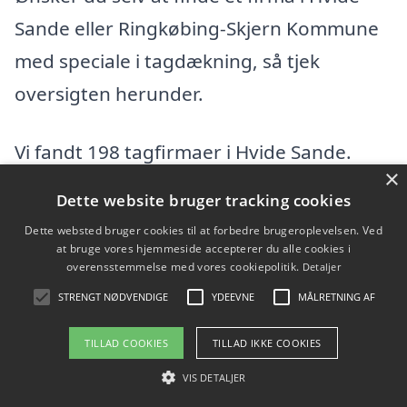
Sande eller Ringkøbing-Skjern Kommune
med speciale i tagdækning, så tjek
oversigten herunder.
Vi fandt 198 tagfirmaer i Hvide Sande.
×
Find en tømrer eller byggefirma i Hvide
Dette website bruger tracking cookies
Sande og omegn herunder. I hele
Dette websted bruger cookies til at forbedre brugeroplevelsen. Ved
Ringkøbing-Skjern Kommunefindes der
at bruge vores hjemmeside accepterer du alle cookies i
overensstemmelse med vores cookiepolitik.
Detaljer
flere tagfirmaer, hvis du vil udvide din
STRENGT NØDVENDIGE
YDEEVNE
MÅLRETNING AF
søgning efter en dygtig tømrer.
TILLAD COOKIES
TILLAD IKKE COOKIES
A/S P.J.P. MURER- OG
VIS DETALJER