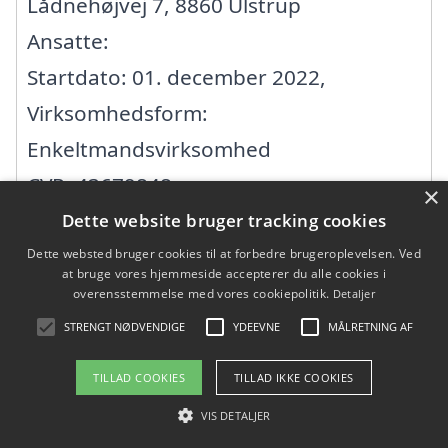
Lådnehøjvej 7, 8860 Ulstrup
Ansatte:
Startdato: 01. december 2022,
Virksomhedsform:
Enkeltmandsvirksomhed
CVR: 43679848
×
Dette website bruger tracking cookies
A+Byg
Dette websted bruger cookies til at forbedre brugeroplevelsen. Ved
at bruge vores hjemmeside accepterer du alle cookies i
overensstemmelse med vores cookiepolitik.
Detaljer
Vibevej 2, 8382 Hinnerup
STRENGT NØDVENDIGE
YDEEVNE
MÅLRETNING AF
Ansatte: 0
TILLAD COOKIES
TILLAD IKKE COOKIES
Startdato: 29. september 2016,
VIS DETALJER
Virksomhedsform: