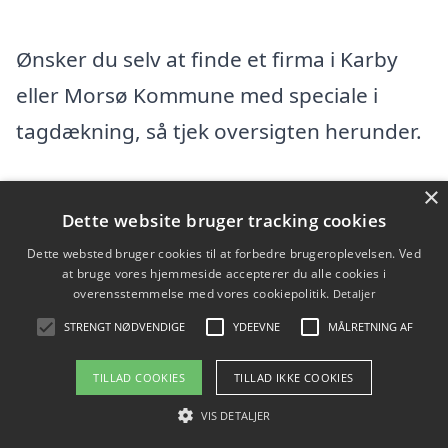
Ønsker du selv at finde et firma i Karby
eller Morsø Kommune med speciale i
tagdækning, så tjek oversigten herunder.
Vi fandt 84 tagfirmaer i Karby. Find en
×
Dette website bruger tracking cookies
tømrer eller byggefirma i Karby og
Dette websted bruger cookies til at forbedre brugeroplevelsen. Ved
omegn herunder. I hele Morsø
at bruge vores hjemmeside accepterer du alle cookies i
overensstemmelse med vores cookiepolitik.
Detaljer
Kommunefindes der flere tagfirmaer, hvis
STRENGT NØDVENDIGE
YDEEVNE
MÅLRETNING AF
du vil udvide din søgning efter en dygtig
tømrer.
TILLAD COOKIES
TILLAD IKKE COOKIES
VIS DETALJER
2 Plus To - Byg og Projekt ApS