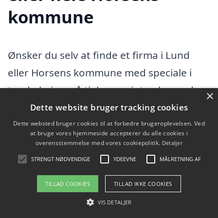
kommune
Ønsker du selv at finde et firma i Lund
eller Horsens kommune med speciale i
tagdækning, så tjek oversigten herunder.
×
Dette website bruger tracking cookies
Vi fandt 260 tagfirmaer i Lund. Find en
Dette websted bruger cookies til at forbedre brugeroplevelsen. Ved
at bruge vores hjemmeside accepterer du alle cookies i
tømrer eller byggefirma i Lund og omegn
overensstemmelse med vores cookiepolitik.
Detaljer
herunder. I hele Horsens kommunefindes
STRENGT NØDVENDIGE
YDEEVNE
MÅLRETNING AF
der flere tagfirmaer, hvis du vil udvide din
TILLAD COOKIES
TILLAD IKKE COOKIES
søgning efter en dygtig tømrer.
VIS DETALJER