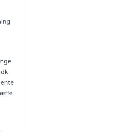
ning
ænge
.dk
hente
ræffe