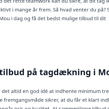
det rette teamwork kan du sikre, at dit tag i
ktivt i mange år frem. Så hvad venter du på? 
ou i dag og få det bedst mulige tilbud til dit
 tilbud på tagdækning i M
 det altid en god idé at indhente minimum tre
 fremgangsmåde sikrer, at du får et klart indb
ngår pris og kvalitet. At sammenligne tilbud 