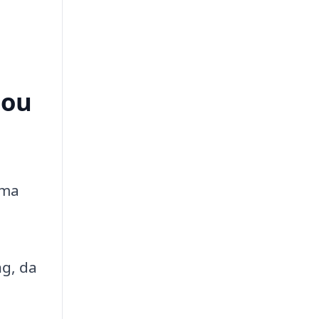
Mou
rma
ng, da