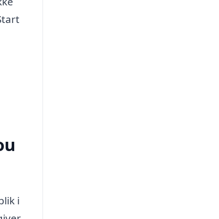
kke
Start
ou
lik i
giver