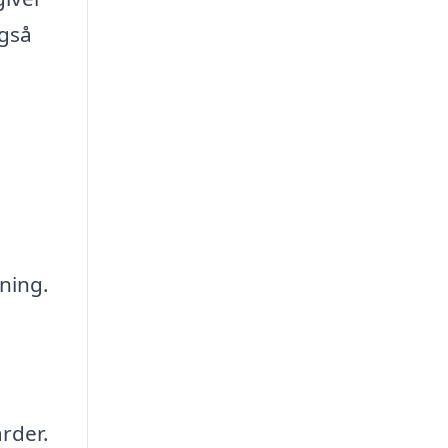
også
ning.
rder.