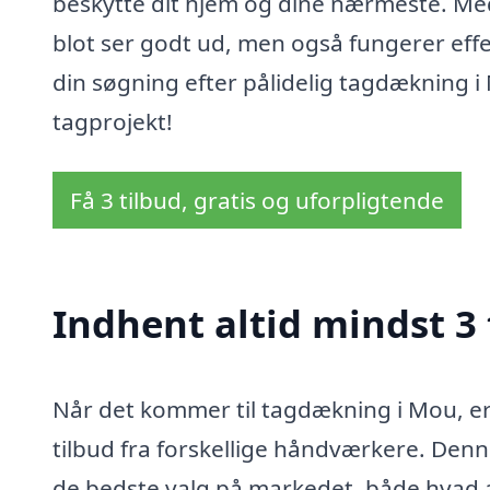
beskytte dit hjem og dine nærmeste. Med 
blot ser godt ud, men også fungerer effe
din søgning efter pålidelig tagdækning i M
tagprojekt!
Få 3 tilbud, gratis og uforpligtende
Indhent altid mindst 3
Når det kommer til tagdækning i Mou, er
tilbud fra forskellige håndværkere. Denne
de bedste valg på markedet, både hvad a