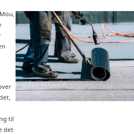
 Mou,
e
r
en
over
det,
g til
e det