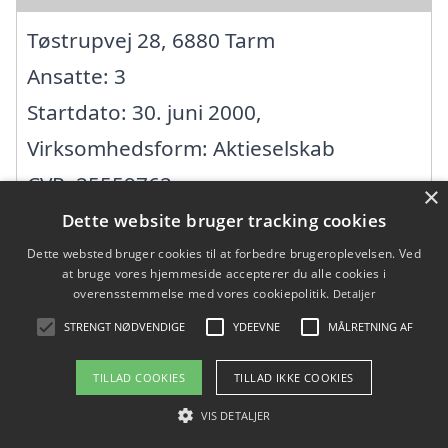
Tøstrupvej 28, 6880 Tarm
Ansatte: 3
Startdato: 30. juni 2000,
Virksomhedsform: Aktieselskab
CVR: 25559762
×
Dette website bruger tracking cookies
Ådum Tømrer
Dette websted bruger cookies til at forbedre brugeroplevelsen. Ved
at bruge vores hjemmeside accepterer du alle cookies i
overensstemmelse med vores cookiepolitik.
Detaljer
Puglundvej 2, 6880 Tarm
STRENGT NØDVENDIGE
YDEEVNE
MÅLRETNING AF
Ansatte: 0
TILLAD COOKIES
TILLAD IKKE COOKIES
Startdato: 10. oktober 2013,
VIS DETALJER
Virksomhedsform: