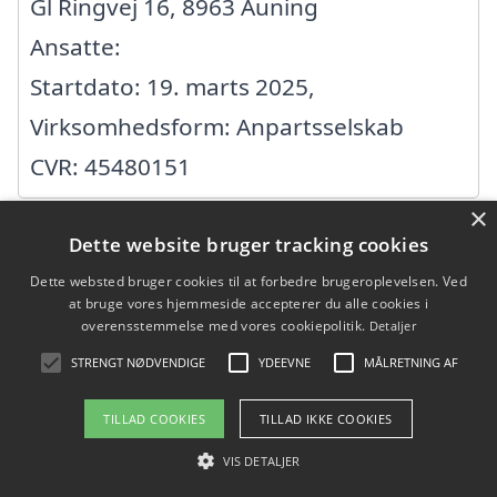
Gl Ringvej 16, 8963 Auning
Ansatte:
Startdato: 19. marts 2025,
Virksomhedsform: Anpartsselskab
CVR: 45480151
×
Dette website bruger tracking cookies
AAT Tømrer ApS
Dette websted bruger cookies til at forbedre brugeroplevelsen. Ved
at bruge vores hjemmeside accepterer du alle cookies i
Toftevej 4, 8500 Grenaa
overensstemmelse med vores cookiepolitik.
Detaljer
Ansatte:
STRENGT NØDVENDIGE
YDEEVNE
MÅLRETNING AF
Startdato: 01. oktober 2014,
TILLAD COOKIES
TILLAD IKKE COOKIES
Virksomhedsform: Anpartsselskab
VIS DETALJER
CVR: 37229911