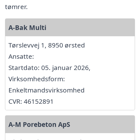
tømrer.
A-Bak Multi
Tørslevvej 1, 8950 ørsted
Ansatte:
Startdato: 05. januar 2026,
Virksomhedsform:
Enkeltmandsvirksomhed
CVR: 46152891
A-M Porebeton ApS