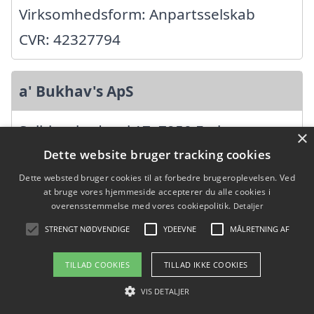
Virksomhedsform: Anpartsselskab
CVR: 42327794
a' Bukhav's ApS
Solbjerghedevej 17, 7950 Erslev
×
Ansatte:
Dette website bruger tracking cookies
Startdato: 01. juli 2021,
Dette websted bruger cookies til at forbedre brugeroplevelsen. Ved
at bruge vores hjemmeside accepterer du alle cookies i
Virksomhedsform: Anpartsselskab
overensstemmelse med vores cookiepolitik.
Detaljer
CVR: 42513598
STRENGT NØDVENDIGE
YDEEVNE
MÅLRETNING AF
TILLAD COOKIES
TILLAD IKKE COOKIES
Æ'Murer v/Tom Nissen Christensen
VIS DETALJER