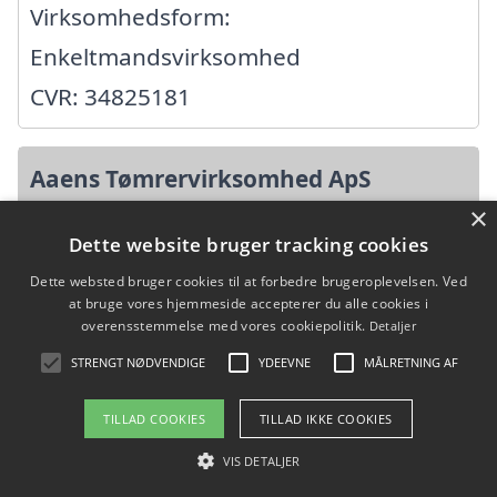
Virksomhedsform:
Enkeltmandsvirksomhed
CVR: 34825181
Aaens Tømrervirksomhed ApS
×
Uggerhøjvej 11, 9800 Hjørring
Dette website bruger tracking cookies
Ansatte:
Dette websted bruger cookies til at forbedre brugeroplevelsen. Ved
at bruge vores hjemmeside accepterer du alle cookies i
Startdato: 04. juli 2018,
overensstemmelse med vores cookiepolitik.
Detaljer
Virksomhedsform: Anpartsselskab
STRENGT NØDVENDIGE
YDEEVNE
MÅLRETNING AF
CVR: 39721511
TILLAD COOKIES
TILLAD IKKE COOKIES
VIS DETALJER
AB Byg v/Andreas Bundgaard