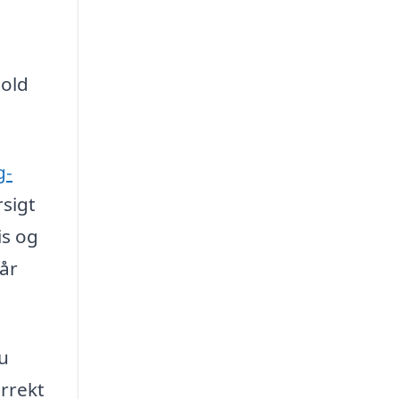
hold
g-
rsigt
is og
når
u
orrekt