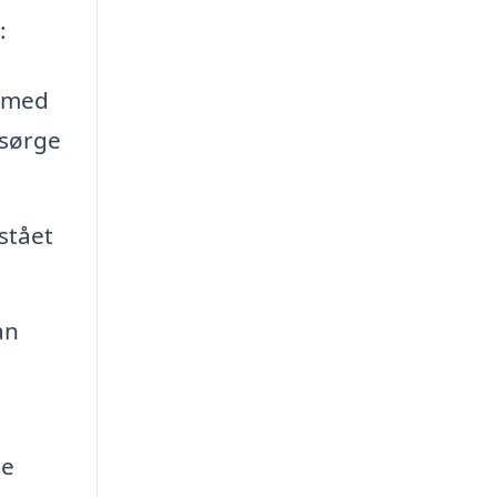
:
e med
 sørge
stået
an
de