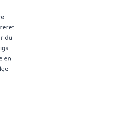
re
areret
år du
igs
e en
lge