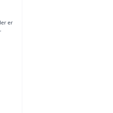
der er
r