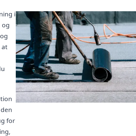
ning i
t og
 og
 at
du
tion
e den
g for
ing,