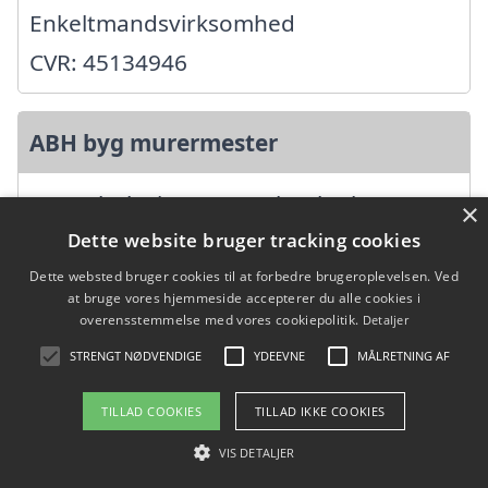
Enkeltmandsvirksomhed
CVR: 45134946
ABH byg murermester
Ottersbølvej 45, 6780 Skærbæk
×
Dette website bruger tracking cookies
Ansatte: 0
Dette websted bruger cookies til at forbedre brugeroplevelsen. Ved
Startdato: 01. januar 2004,
at bruge vores hjemmeside accepterer du alle cookies i
Virksomhedsform:
overensstemmelse med vores cookiepolitik.
Detaljer
Enkeltmandsvirksomhed
STRENGT NØDVENDIGE
YDEEVNE
MÅLRETNING AF
CVR: 27516475
TILLAD COOKIES
TILLAD IKKE COOKIES
VIS DETALJER
AJ Murer ApS