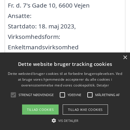
Fr. d. 7's Gade 10, 6600 Vejen
Ansatte:
Startdato: 18. maj 2023,
Virksomhedsform:
Enkeltmandsvirksomhed
×
CVR: 44061880
Dette website bruger tracking cookies
Dette websted bruger cookies til at forbedre brugeroplevelsen. Ved
ANDERS JENSEN
at bruge vores hjemmeside accepterer du alle cookies i
overensstemmelse med vores cookiepolitik.
Detaljer
Nordre Industrivej 9, 6630 Rødding
STRENGT NØDVENDIGE
YDEEVNE
MÅLRETNING AF
Ansatte: 0
TILLAD COOKIES
TILLAD IKKE COOKIES
Startdato: 01. oktober 1978,
VIS DETALJER
Virksomhedsform: