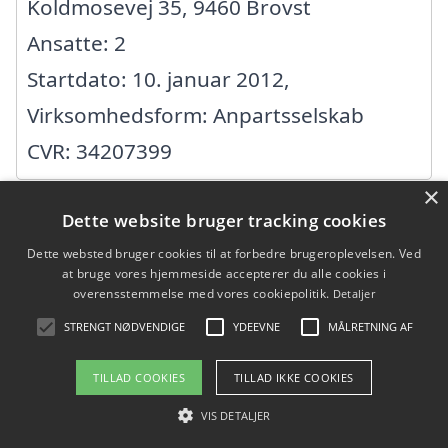
Koldmosevej 35, 9460 Brovst
Ansatte: 2
Startdato: 10. januar 2012,
Virksomhedsform: Anpartsselskab
CVR: 34207399
×
Dette website bruger tracking cookies
AABYBRO MURERFIRMA ApS
Dette websted bruger cookies til at forbedre brugeroplevelsen. Ved
at bruge vores hjemmeside accepterer du alle cookies i
Damengvej 1, 9460 Brovst
overensstemmelse med vores cookiepolitik.
Detaljer
Ansatte: 0
STRENGT NØDVENDIGE
YDEEVNE
MÅLRETNING AF
Startdato: 26. september 2012,
TILLAD COOKIES
TILLAD IKKE COOKIES
Virksomhedsform: Anpartsselskab
VIS DETALJER
CVR: 34710457