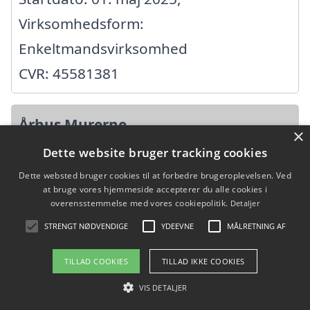
Virksomhedsform:
Enkeltmandsvirksomhed
CVR: 45581381
Århus Murerne
×
Dette website bruger tracking cookies
Ringkøbingvej 16, 6800 Varde
Dette websted bruger cookies til at forbedre brugeroplevelsen. Ved
Ansatte:
at bruge vores hjemmeside accepterer du alle cookies i
overensstemmelse med vores cookiepolitik.
Detaljer
Startdato: 01. april 2021,
STRENGT NØDVENDIGE
YDEEVNE
MÅLRETNING AF
Virksomhedsform:
Enkeltmandsvirksomhed
TILLAD COOKIES
TILLAD IKKE COOKIES
CVR: 42267139
VIS DETALJER