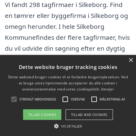
Vi fandt 298 tagfirmaer i Silkeborg. Find
en tømrer eller byggefirma i Silkeborg og
omegn herunder. I hele Silkeborg
Kommunefindes der flere tagfirmaer, hvis
du vil udvide din søgning efter en dygtig
×
tømrer.
Dette website bruger tracking cookies
Dette websted bruger cookies til at forbedre brugeroplevelsen. Ved
3SH v/Bo Ross Mogensen
at bruge vores hjemmeside accepterer du alle cookies i
overensstemmelse med vores cookiepolitik.
Detaljer
Lysbrolysningen 12, 8600 Silkeborg
STRENGT NØDVENDIGE
YDEEVNE
MÅLRETNING AF
Ansatte: 0
TILLAD COOKIES
TILLAD IKKE COOKIES
Startdato: 01. januar 2003,
VIS DETALJER
Virksomhedsform: