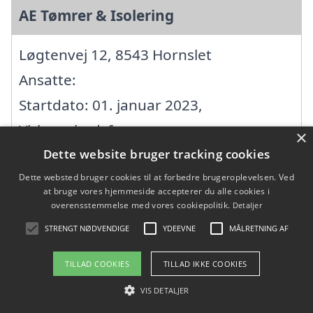
AE Tømrer & Isolering
Løgtenvej 12, 8543 Hornslet
Ansatte:
Startdato: 01. januar 2023,
Virksomhedsform:
×
Enkeltmandsvirksomhed
Dette website bruger tracking cookies
CVR: 43775340
Dette websted bruger cookies til at forbedre brugeroplevelsen. Ved
at bruge vores hjemmeside accepterer du alle cookies i
overensstemmelse med vores cookiepolitik.
Detaljer
Agri mureren v/Peter Jensen
STRENGT NØDVENDIGE
YDEEVNE
MÅLRETNING AF
TILLAD COOKIES
TILLAD IKKE COOKIES
Porskærvej 56, 8420 Knebel
VIS DETALJER
Ansatte: 0