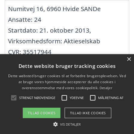
Numitvej 16, 6960 Hvide SANDe
Ansatte: 24
Startdato: 21. oktober 2013,
Virksomhedsform: Aktieselskab
CVR: 35517944
×
Dette website bruger tracking cookies
ÅDUM MURERFORRETNING A/S
Dette websted bruger cookies til at forbedre brugeroplevelsen. Ved
at bruge vores hjemmeside accepterer du alle cookies i
overensstemmelse med vores cookiepolitik.
Detaljer
Tøstrupvej 28, 6880 Tarm
STRENGT NØDVENDIGE
YDEEVNE
MÅLRETNING AF
Ansatte: 3
Startdato: 30. juni 2000,
TILLAD COOKIES
TILLAD IKKE COOKIES
Virksomhedsform: Aktieselskab
VIS DETALJER
CVR: 25559762