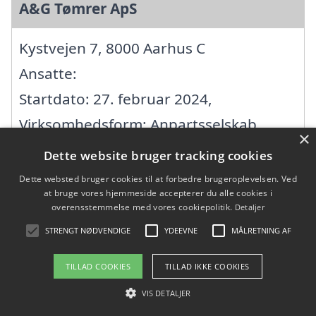
A&G Tømrer ApS
Kystvejen 7, 8000 Aarhus C
Ansatte:
Startdato: 27. februar 2024,
Virksomhedsform: Anpartsselskab
×
CVR: 44680122
Dette website bruger tracking cookies
Dette websted bruger cookies til at forbedre brugeroplevelsen. Ved
at bruge vores hjemmeside accepterer du alle cookies i
Aarhus Boligbyg
overensstemmelse med vores cookiepolitik.
Detaljer
STRENGT NØDVENDIGE
YDEEVNE
MÅLRETNING AF
Ormslevvej 321, 8260 Viby J
Ansatte: 3
TILLAD COOKIES
TILLAD IKKE COOKIES
Startdato: 09. oktober 2006,
VIS DETALJER