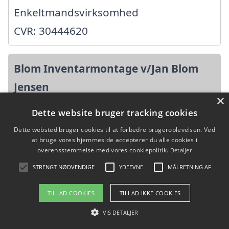
Enkeltmandsvirksomhed
CVR: 30444620
Blom Inventarmontage v/Jan Blom
Jensen
×
Dette website bruger tracking cookies
Ringvejen 13, 8464 Galten
Dette websted bruger cookies til at forbedre brugeroplevelsen. Ved
Ansatte: 0
at bruge vores hjemmeside accepterer du alle cookies i
Startdato: 01. januar 2011,
overensstemmelse med vores cookiepolitik.
Detaljer
STRENGT NØDVENDIGE
YDEEVNE
MÅLRETNING AF
Virksomhedsform:
Enkeltmandsvirksomhed
TILLAD COOKIES
TILLAD IKKE COOKIES
CVR: 33287399
VIS DETALJER