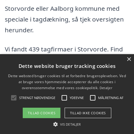
Storvorde eller Aalborg kommune med
speciale i tagdækning, så tjek oversigten
herunder.
Vi fandt 439 tagfirmaer i Storvorde. Find
×
en tømrer eller byggefirma i Storvorde og
Dette website bruger tracking cookies
omegn herunder. I hele Aalborg
Dette websted bruger cookies til at forbedre brugeroplevelsen. Ved
kommunefindes der flere tagfirmaer, hvis
at bruge vores hjemmeside accepterer du alle cookies i
overensstemmelse med vores cookiepolitik.
Detaljer
du vil udvide din søgning efter en dygtig
STRENGT NØDVENDIGE
YDEEVNE
MÅLRETNING AF
tømrer.
TILLAD COOKIES
TILLAD IKKE COOKIES
2 C ejendomsservice v/Mads
VIS DETALJER
Christensen