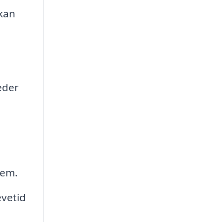
 kan
eder
jem.
evetid