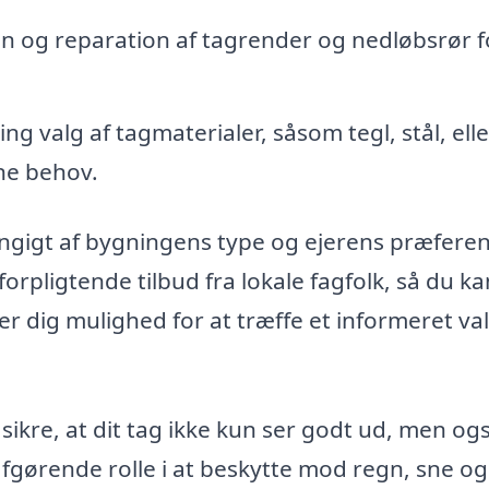
on og reparation af tagrender og nedløbsrør f
g valg af tagmaterialer, såsom tegl, stål, elle
ine behov.
ngigt af bygningens type og ejerens præferen
forpligtende tilbud fra lokale fagfolk, så du ka
r dig mulighed for at træffe et informeret val
ikre, at dit tag ikke kun ser godt ud, men og
 afgørende rolle i at beskytte mod regn, sne og