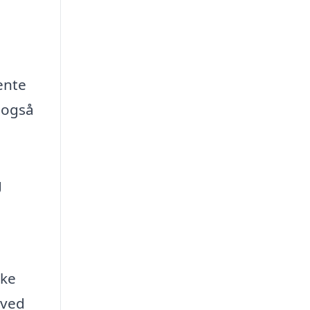
ente
n også
g
lke
 ved