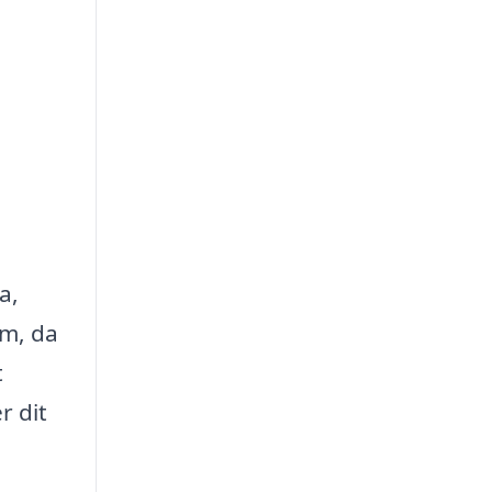
a,
em, da
t
r dit