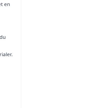
et en
 du
ialer.