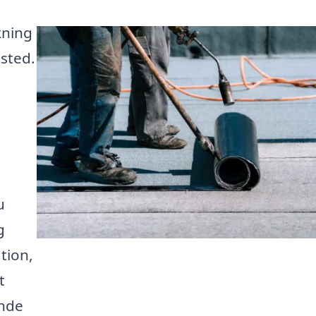
kning
 sted.
u
g
tion,
t
inde