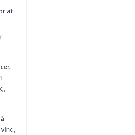
or at
r
cer.
n
g,
så
 vind,