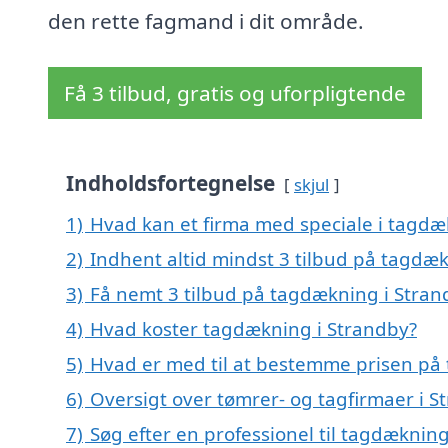
den rette fagmand i dit område.
Få 3 tilbud, gratis og uforpligtende
Indholdsfortegnelse
skjul
1)
Hvad kan et firma med speciale i tagd
2)
Indhent altid mindst 3 tilbud på tagdæ
3)
Få nemt 3 tilbud på tagdækning i Stran
4)
Hvad koster tagdækning i Strandby?
5)
Hvad er med til at bestemme prisen på
6)
Oversigt over tømrer- og tagfirmaer i 
7)
Søg efter en professionel til tagdæknin