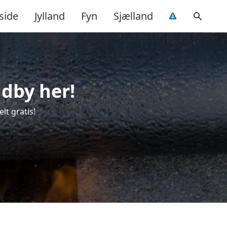
side
Jylland
Fyn
Sjælland
ndby her!
lt gratis!