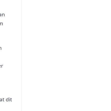
kan
em
n
er
at dit