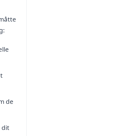
 måtte
g:
lle
t
om de
 dit