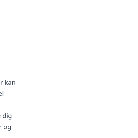
er kan
el
 dig
r og