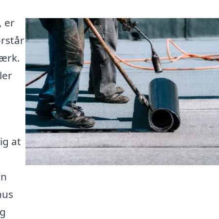
 er
orstår
ærk.
ler
ig at
an
hus
ig