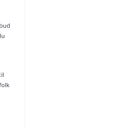
lbud
du
il
folk