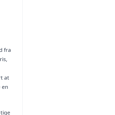
d fra
ris,
t at
e en
gtige