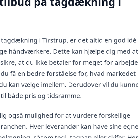
 tilbud på tagdækning i
 tagdækning i Tirstrup, er det altid en god idé
lige håndværkere. Dette kan hjælpe dig med a
sikre, at du ikke betaler for meget for arbejde
 du få en bedre forståelse for, hvad markedet
e du kan vælge imellem. Derudover vil du kunn
 til både pris og tidsramme.
ig også mulighed for at vurdere forskellige
 branchen. Hver leverandør kan have sine egn
elægning, såsom tegl, tagpap eller skifer. Her