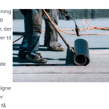
kning
d!
r, der
r til
nde
ligne
er
 få