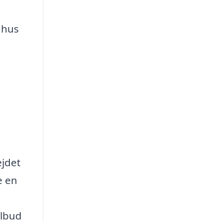
 hus
ejdet
e en
ilbud