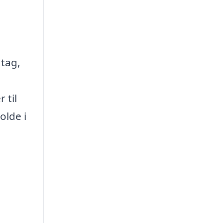
 tag,
 til
olde i