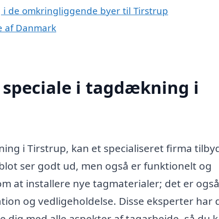
 i de omkringliggende byer til Tirstrup
le af Danmark
speciale i tagdækning i
ng i Tirstrup, kan et specialiseret firma tilby
e blot ser godt ud, men også er funktionelt og
 at installere nye tagmaterialer; det er ogs
ation og vedligeholdelse. Disse eksperter har
e dig med alle aspekter af tagarbejde, så du k