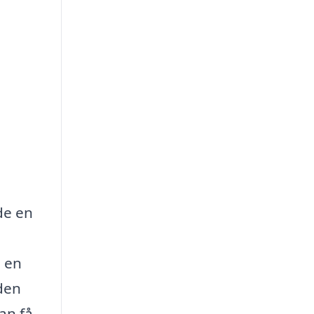
de en
å en
 den
an få