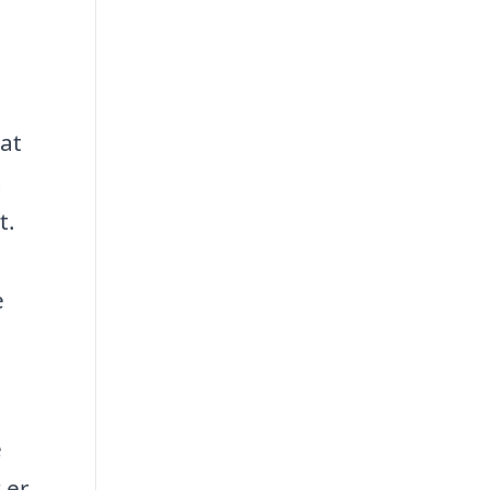
 at
t
t.
e
e
 er