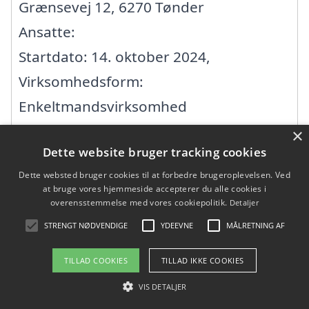
Grænsevej 12, 6270 Tønder
Ansatte:
Startdato: 14. oktober 2024,
Virksomhedsform:
Enkeltmandsvirksomhed
CVR: 45134946
×
Dette website bruger tracking cookies
Dette websted bruger cookies til at forbedre brugeroplevelsen. Ved
ABH byg murermester
at bruge vores hjemmeside accepterer du alle cookies i
overensstemmelse med vores cookiepolitik.
Detaljer
Ottersbølvej 45, 6780 Skærbæk
STRENGT NØDVENDIGE
YDEEVNE
MÅLRETNING AF
Ansatte: 0
TILLAD COOKIES
TILLAD IKKE COOKIES
Startdato: 01. januar 2004,
VIS DETALJER
Virksomhedsform: