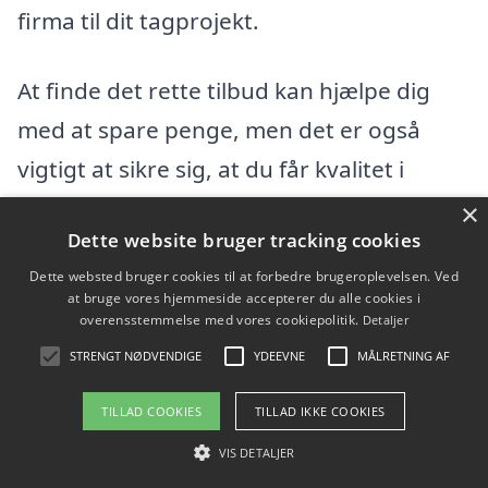
firma til dit tagprojekt.
At finde det rette tilbud kan hjælpe dig
med at spare penge, men det er også
vigtigt at sikre sig, at du får kvalitet i
arbejdet. Sørg for at vælge et firma, der
×
Dette website bruger tracking cookies
har erfaring og gode anmeldelser, så du
Dette websted bruger cookies til at forbedre brugeroplevelsen. Ved
får den bedste tagdækning i Tranebjerg til
at bruge vores hjemmeside accepterer du alle cookies i
en fair pris.
overensstemmelse med vores cookiepolitik.
Detaljer
STRENGT NØDVENDIGE
YDEEVNE
MÅLRETNING AF
Få 3 tilbud, gratis og uforpligtende
TILLAD COOKIES
TILLAD IKKE COOKIES
VIS DETALJER