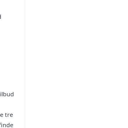
d
tilbud
e tre
finde