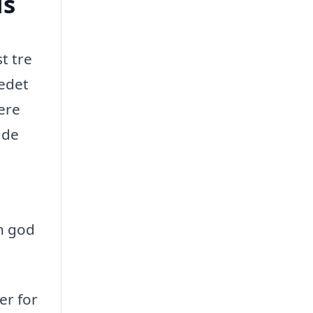
is
t tre
kedet
lere
 de
en god
er for