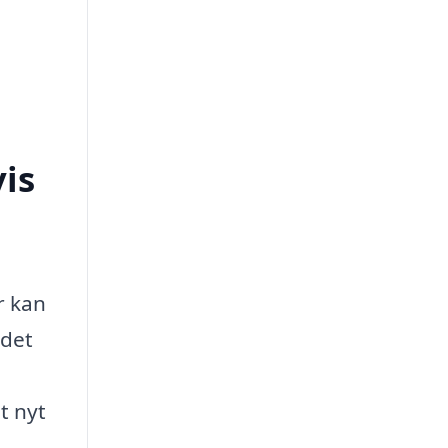
is
r kan
 det
t nyt