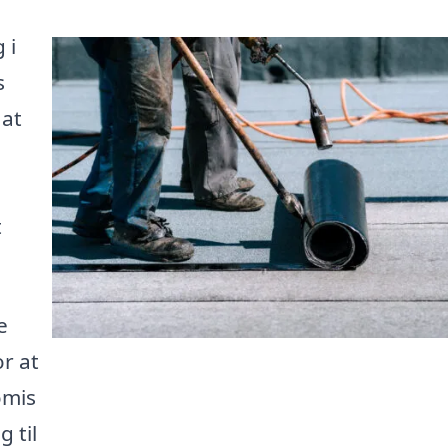
 i
s
 at
t
e
r at
omis
g til