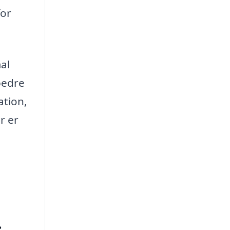
for
mal
bedre
ation,
r er