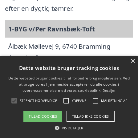
efter en dygtig tømrer.
1-BYG v/Per Ravnsbæk-Toft
Ålbæk Møllevej 9, 6740 Bramming
Ansatte: 0
×
Startdato: 01. oktober 2012,
Dette website bruger tracking cookies
Virksomhedsform:
Dette websted bruger cookies til at forbedre brugeroplevelsen. Ved
at bruge vores hjemmeside accepterer du alle cookies i
Enkeltmandsvirksomhed
overensstemmelse med vores cookiepolitik.
Detaljer
CVR: 34268932
STRENGT NØDVENDIGE
YDEEVNE
MÅLRETNING AF
TILLAD COOKIES
TILLAD IKKE COOKIES
24/7 Tømrer & Snedker ApS
VIS DETALJER