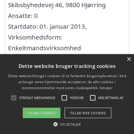
Skibsbyhedevej 46, 9800 Hjørring
Ansatte: 0
Startdato: 01. januar 2013,
Virksomhedsform:
Enkeltmandsvirksomhed
×
CVR: 34825181
Dette website bruger tracking cookies
Dette websted bruger cookies til at forbedre brugeroplevelsen. Ved
Aaens Tømrervirksomhed ApS
at bruge vores hjemmeside accepterer du alle cookies i
overensstemmelse med vores cookiepolitik.
Detaljer
Uggerhøjvej 11, 9800 Hjørring
STRENGT NØDVENDIGE
YDEEVNE
MÅLRETNING AF
Ansatte:
TILLAD COOKIES
TILLAD IKKE COOKIES
Startdato: 04. juli 2018,
VIS DETALJER
Virksomhedsform: Anpartsselskab