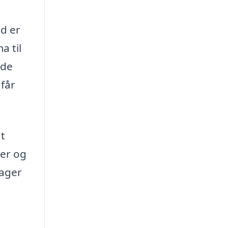
id er
a til
åde
 får
at
ler og
tager