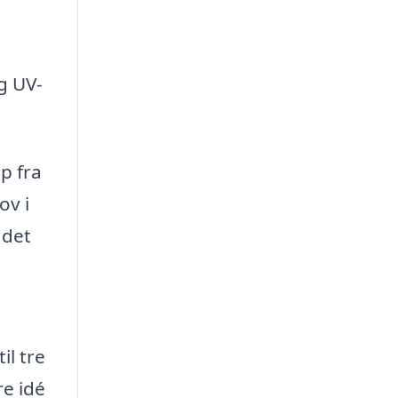
g UV-
lp fra
ov i
 det
il tre
re idé