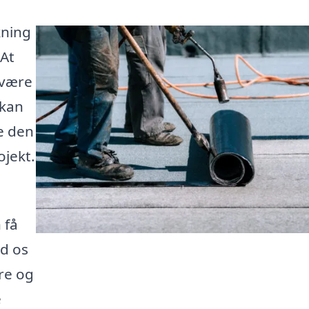
kning
 At
 være
 kan
e den
ojekt.
 få
ad os
re og
e