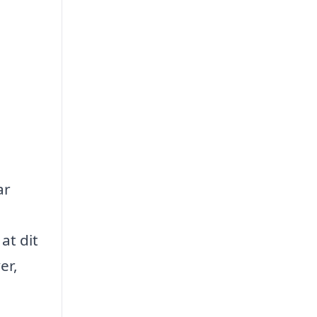
ar
at dit
er,