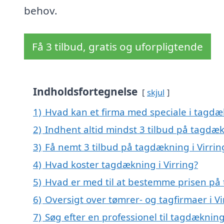
behov.
Få 3 tilbud, gratis og uforpligtende
Indholdsfortegnelse
skjul
1)
Hvad kan et firma med speciale i tagdæ
2)
Indhent altid mindst 3 tilbud på tagdæk
3)
Få nemt 3 tilbud på tagdækning i Virrin
4)
Hvad koster tagdækning i Virring?
5)
Hvad er med til at bestemme prisen på 
6)
Oversigt over tømrer- og tagfirmaer i 
7)
Søg efter en professionel til tagdækning