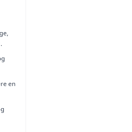
age,
.
og
ære en
og