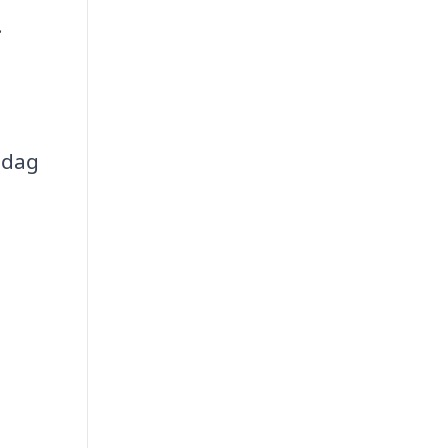
.
i dag