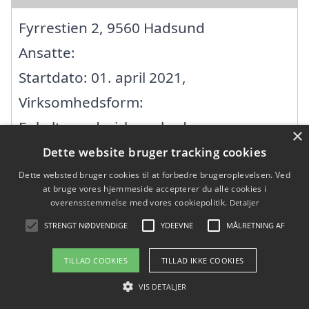
Fyrrestien 2, 9560 Hadsund
Ansatte:
Startdato: 01. april 2021,
Virksomhedsform:
Enkeltmandsvirksomhed
×
CVR: 42285870
Dette website bruger tracking cookies
Dette websted bruger cookies til at forbedre brugeroplevelsen. Ved
at bruge vores hjemmeside accepterer du alle cookies i
Arden Mureren ApS
overensstemmelse med vores cookiepolitik.
Detaljer
STRENGT NØDVENDIGE
YDEEVNE
MÅLRETNING AF
Højmarken 80, 9510 Arden
TILLAD COOKIES
TILLAD IKKE COOKIES
Ansatte:
VIS DETALJER
Startdato: 20. april 2021,